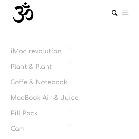
iMac revolution
Plant & Plant
Coffe & Notebook
MacBook Air & Juice
Pill Pack
Cam